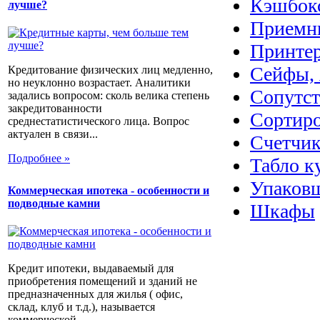
Кэшбок
лучше?
Приемн
Принте
Сейфы, 
Кредитование физических лиц медленно,
но неуклонно возрастает. Аналитики
Сопутс
задались вопросом: сколь велика степень
закредитованности
Сортир
среднестатистического лица. Вопрос
актуален в связи...
Счетчик
Подробнее »
Табло к
Упаковщ
Коммерческая ипотека - особенности и
подводные камни
Шкафы
Кредит ипотеки, выдаваемый для
приобретения помещений и зданий не
предназначенных для жилья ( офис,
склад, клуб и т.д.), называется
коммерческой...