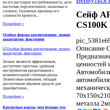
Вернуться 
на его растущую востребованность, дело
настолько перспективное, насколько и
сложное. Основные причины его
Сейф А
сложности кроются...
CS100K
Подробнее »
Особые формы кредитования: лизинг,
pic_5381e6
аккредитив, факторинг
Описание
С
Предназнач
Лизинг является эффективным,
ценностей 
достаточно простым, удобным
Автомобиль
инструментом кредитования с
незначительной степенью риска.
автомобиля
Лизинговые компании, обладая
достаточным объемом средств для
механическ
приобретения...
70х150х210
Подробнее »
металла 2
Кредитные карты, чем больше тем