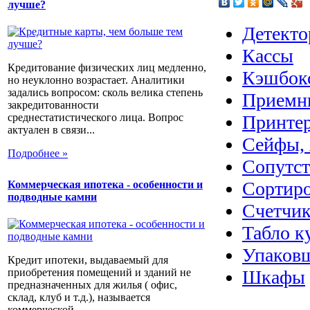
лучше?
Детекто
Кассы
Кредитование физических лиц медленно,
Кэшбок
но неуклонно возрастает. Аналитики
задались вопросом: сколь велика степень
Приемн
закредитованности
Принте
среднестатистического лица. Вопрос
актуален в связи...
Сейфы, 
Подробнее »
Сопутс
Сортир
Коммерческая ипотека - особенности и
подводные камни
Счетчик
Табло к
Упаковщ
Кредит ипотеки, выдаваемый для
приобретения помещений и зданий не
Шкафы
предназначенных для жилья ( офис,
склад, клуб и т.д.), называется
коммерческой...