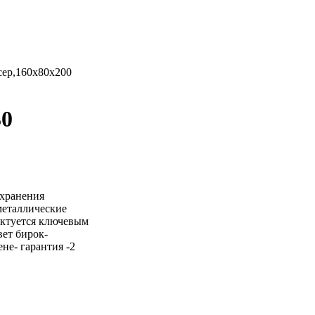
сер,160х80х200
30
 хранения
металлические
ектуется ключевым
вет бирок-
не- гарантия -2