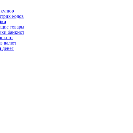
 купюр
трих-кодов
йки
щие товары
ки банкнот
анкнот
ов валют
 денег