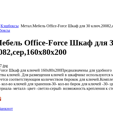
Кэшбоксы
Метал.Мебель Office-Force Шкаф для 30 ключ.20082,
шбоксы
ебель Office-Force Шкаф для 
082,сер,160х80х200
7.jpg
Force Шкаф для ключей 160х80х200Предназначены для удобного
тва ключей. Для размещения ключей в шкафчике используются 
уется соответствующим количеством бирокок для ключей.Компл
- кол-во ключей для хранения-30- кол-во бирок для ключей -30- ц
риала- металл- цвет- светло-серый- возможность крепления к сте
банкнот