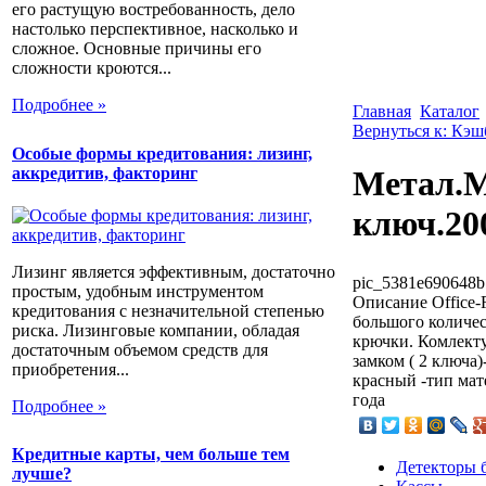
его растущую востребованность, дело
настолько перспективное, насколько и
сложное. Основные причины его
сложности кроются...
Подробнее »
Главная
Каталог
Вернуться к: Кэ
Особые формы кредитования: лизинг,
аккредитив, факторинг
Метал.М
ключ.20
Лизинг является эффективным, достаточно
pic_5381e690648b
простым, удобным инструментом
Описание
Office-
кредитования с незначительной степенью
большого количес
риска. Лизинговые компании, обладая
крючки. Комлект
достаточным объемом средств для
замком ( 2 ключа)
приобретения...
красный -тип мате
года
Подробнее »
Кредитные карты, чем больше тем
Детекторы 
лучше?