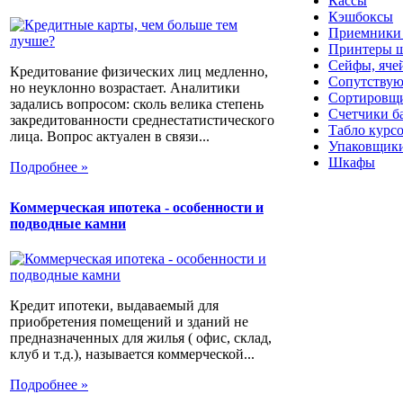
Кассы
Кэшбоксы
Приемники
Принтеры ш
Сейфы, яче
Кредитование физических лиц медленно,
Сопутствую
но неуклонно возрастает. Аналитики
Сортировщи
задались вопросом: сколь велика степень
Счетчики б
закредитованности среднестатистического
Табло курс
лица. Вопрос актуален в связи...
Упаковщики
Шкафы
Подробнее »
Коммерческая ипотека - особенности и
подводные камни
Кредит ипотеки, выдаваемый для
приобретения помещений и зданий не
предназначенных для жилья ( офис, склад,
клуб и т.д.), называется коммерческой...
Подробнее »