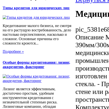
Типы кредитов для юридических лиц
Медици
Кредитование малого бизнеса, не смотря
pic_5381e6
на его растущую востребованность, дело
настолько перспективное, насколько и
Описание
М
сложное. Основные причины его
390мм/300м
сложности кроются...
медицински
Подробнее »
промышленн
Особые формы кредитования: лизинг,
производст
аккредитив, факторинг
изготовлен 
стекла. - 
Лизинг является эффективным,
стене или 
достаточно простым, удобным
инструментом кредитования с
пространств
незначительной степенью риска.
Комплектуе
Лизинговые компании, обладая