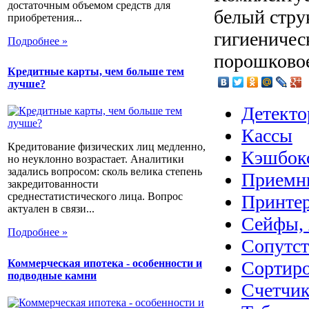
достаточным объемом средств для
белый стру
приобретения...
гигиеничес
Подробнее »
порошковое
Кредитные карты, чем больше тем
лучше?
Детекто
Кассы
Кредитование физических лиц медленно,
Кэшбок
но неуклонно возрастает. Аналитики
задались вопросом: сколь велика степень
Приемн
закредитованности
среднестатистического лица. Вопрос
Принте
актуален в связи...
Сейфы, 
Подробнее »
Сопутс
Коммерческая ипотека - особенности и
Сортир
подводные камни
Счетчик