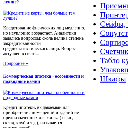
лучше?
Приемн
Принте
Сейфы, 
Кредитование физических лиц медленно,
Сопутс
но неуклонно возрастает. Аналитики
задались вопросом: сколь велика степень
Сортир
закредитованности
среднестатистического лица. Вопрос
Счетчик
актуален в связи...
Табло к
Подробнее »
Упаковщ
Коммерческая ипотека - особенности и
Шкафы
подводные камни
Кредит ипотеки, выдаваемый для
приобретения помещений и зданий не
предназначенных для жилья ( офис,
склад, клуб и т.д.), называется
коммерческой...