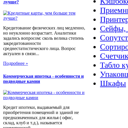
Кэшбок
лучше?
Приемн
Принте
Сейфы, 
Кредитование физических лиц медленно,
но неуклонно возрастает. Аналитики
Сопутс
задались вопросом: сколь велика степень
закредитованности
Сортир
среднестатистического лица. Вопрос
актуален в связи...
Счетчик
Табло к
Подробнее »
Упаковщ
Коммерческая ипотека - особенности и
подводные камни
Шкафы
Кредит ипотеки, выдаваемый для
приобретения помещений и зданий не
предназначенных для жилья ( офис,
склад, клуб и т.д.), называется
коммерческой...