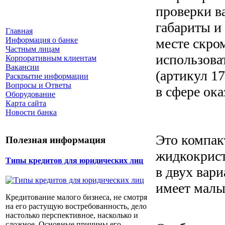
проверки в
габариты и
Главная
месте скро
Информация о банке
Частным лицам
использова
Корпоративным клиентам
Вакансии
(артикул 1
Раскрытие информации
Вопросы и Ответы
в сфере ока
Оборудование
Карта сайта
Новости банка
Это компак
Полезная информация
жидкокрист
Типы кредитов для юридических лиц
в двух вари
имеет малый
Кредитование малого бизнеса, не смотря
на его растущую востребованность, дело
настолько перспективное, насколько и
сложное. Основные причины его