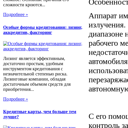
Особенност
сложности кроются...
Аппарат им
Подробнее »
излучения.
Особые формы кредитования: лизинг,
диапазоне 
аккредитив, факторинг
рабочего м
недостаточ
Лизинг является эффективным,
автомобиля
достаточно простым, удобным
использова
инструментом кредитования с
незначительной степенью риска.
перезаряжа
Лизинговые компании, обладая
достаточным объемом средств для
автономную
приобретения...
Подробнее »
Кредитные карты, чем больше тем
С его помо
лучше?
контроль з