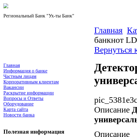
Региональный Банк "Ух-ты Банк"
Главная
Ка
банкнот LD
Вернуться 
Детекто
Главная
Информация о банке
Частным лицам
универс
Корпоративным клиентам
Вакансии
Раскрытие информации
pic_5381e3c
Вопросы и Ответы
Оборудование
Описание
Д
Карта сайта
Новости банка
универсал
Полезная информация
Описание