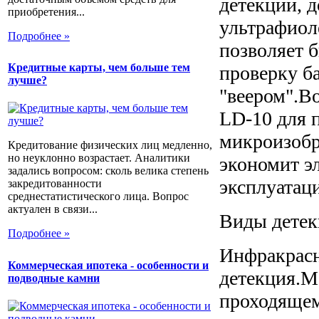
детекции, 
приобретения...
ультрафиол
Подробнее »
позволяет 
Кредитные карты, чем больше тем
проверку б
лучше?
"веером".В
LD-10 для 
микроизоб
Кредитование физических лиц медленно,
но неуклонно возрастает. Аналитики
экономит э
задались вопросом: сколь велика степень
эксплуатац
закредитованности
среднестатистического лица. Вопрос
актуален в связи...
Виды детек
Подробнее »
Инфракрасн
Коммерческая ипотека - особенности и
детекция.М
подводные камни
проходящем