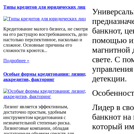
Типы кредитов для юридических лиц
Универсал
предназнач
банкнот, це
Кредитование малого бизнеса, не смотря
на его растущую востребованность, дело
помощью ин
настолько перспективное, насколько и
сложное. Основные причины его
магнитной 
сложности кроются...
свете. С п
Подробнее »
управления
Особые формы кредитования: лизинг,
детекции.
аккредитив, факторинг
Особенност
Лидер в св
Лизинг является эффективным,
достаточно простым, удобным
банкнот на
инструментом кредитования с
незначительной степенью риска.
который им
Лизинговые компании, обладая
достаточным объемом средств для