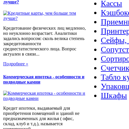
Кассы
лучше?
Кэшбок
Приемн
Кредитование физических лиц медленно,
Принте
но неуклонно возрастает. Аналитики
Сейфы, 
задались вопросом: сколь велика степень
закредитованности
Сопутс
среднестатистического лица. Вопрос
актуален в связи...
Сортир
Подробнее »
Счетчик
Табло к
Коммерческая ипотека - особенности и
подводные камни
Упаковщ
Шкафы
Кредит ипотеки, выдаваемый для
приобретения помещений и зданий не
предназначенных для жилья ( офис,
склад, клуб и т.д.), называется
коммерческой...