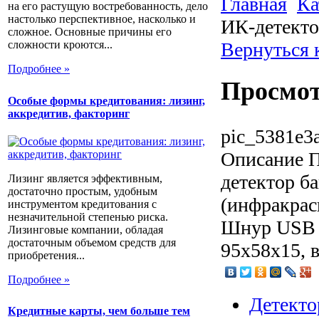
Главная
Ка
на его растущую востребованность, дело
настолько перспективное, насколько и
ИК-детект
сложное. Основные причины его
Вернуться 
сложности кроются...
Подробнее »
Просмот
Особые формы кредитования: лизинг,
аккредитив, факторинг
pic_5381e3a
Описание
П
детектор б
Лизинг является эффективным,
достаточно простым, удобным
(инфракрас
инструментом кредитования с
незначительной степенью риска.
Шнур USB 
Лизинговые компании, обладая
достаточным объемом средств для
95х58х15, в
приобретения...
Подробнее »
Детекто
Кредитные карты, чем больше тем