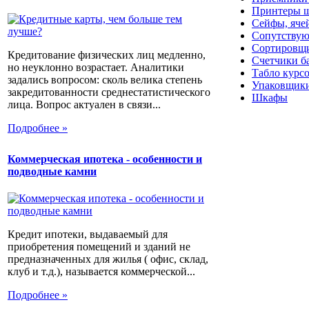
Принтеры ш
Сейфы, яче
Сопутствую
Сортировщи
Кредитование физических лиц медленно,
Счетчики б
но неуклонно возрастает. Аналитики
Табло курс
задались вопросом: сколь велика степень
Упаковщики
закредитованности среднестатистического
Шкафы
лица. Вопрос актуален в связи...
Подробнее »
Коммерческая ипотека - особенности и
подводные камни
Кредит ипотеки, выдаваемый для
приобретения помещений и зданий не
предназначенных для жилья ( офис, склад,
клуб и т.д.), называется коммерческой...
Подробнее »