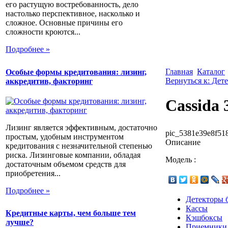
его растущую востребованность, дело
настолько перспективное, насколько и
сложное. Основные причины его
сложности кроются...
Подробнее »
Главная
Каталог
Особые формы кредитования: лизинг,
Вернуться к: Дет
аккредитив, факторинг
Cassida 
Лизинг является эффективным, достаточно
pic_5381e39e8f518
простым, удобным инструментом
Описание
кредитования с незначительной степенью
риска. Лизинговые компании, обладая
Модель :
достаточным объемом средств для
приобретения...
Подробнее »
Детекторы 
Кассы
Кредитные карты, чем больше тем
Кэшбоксы
лучше?
Приемники