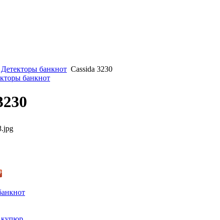
Детекторы банкнот
Cassida 3230
екторы банкнот
3230
.jpg
банкнот
 купюр