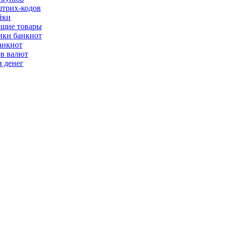
трих-кодов
йки
щие товары
ки банкнот
анкнот
ов валют
 денег