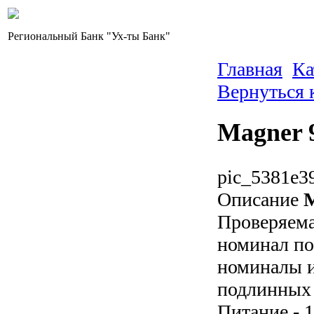
Региональный Банк "Ух-ты Банк"
Главная
Ка
Вернуться 
Magner 
pic_5381e3
Описание
M
Проверяема
номинал по
номиналы и
подлинных 
Питание - 