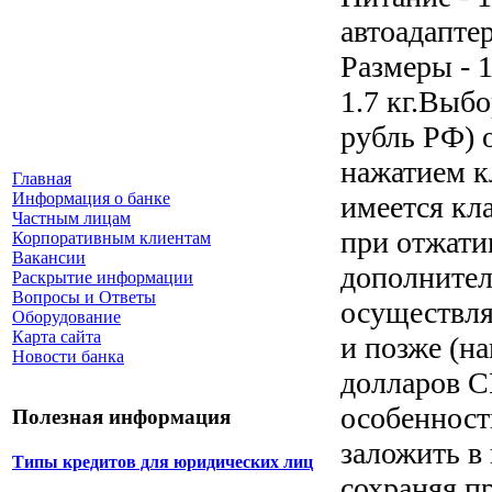
автоадаптер
Размеры - 
1.7 кг.Выб
рубль РФ) 
нажатием к
Главная
Информация о банке
имеется кл
Частным лицам
при отжати
Корпоративным клиентам
Вакансии
дополнител
Раскрытие информации
Вопросы и Ответы
осуществля
Оборудование
Карта сайта
и позже (н
Новости банка
долларов С
особенност
Полезная информация
заложить в
Типы кредитов для юридических лиц
сохраняя п