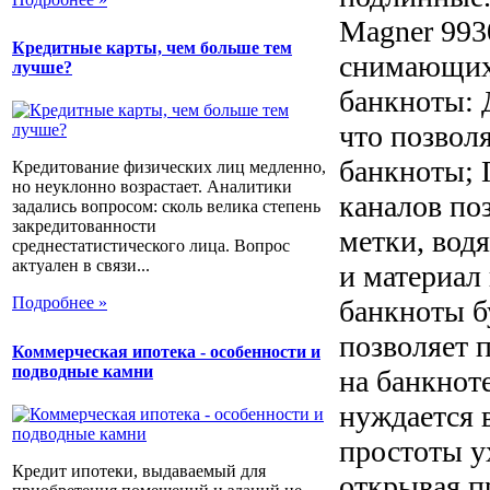
Magner 993
Кредитные карты, чем больше тем
снимающих
лучше?
банкноты: 
что позвол
банкноты; 
Кредитование физических лиц медленно,
но неуклонно возрастает. Аналитики
каналов по
задались вопросом: сколь велика степень
закредитованности
метки, вод
среднестатистического лица. Вопрос
актуален в связи...
и материал
Подробнее »
банкноты б
позволяет 
Коммерческая ипотека - особенности и
подводные камни
на банкнот
нуждается 
простоты у
Кредит ипотеки, выдаваемый для
открывая п