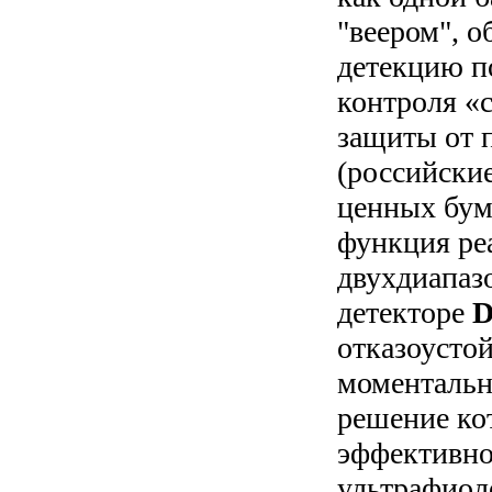
"веером", 
детекцию п
контроля «
защиты от 
(российские
ценных бум
функция ре
двухдиапаз
детекторе
D
отказоусто
моментальн
решение ко
эффективно
ультрафиол