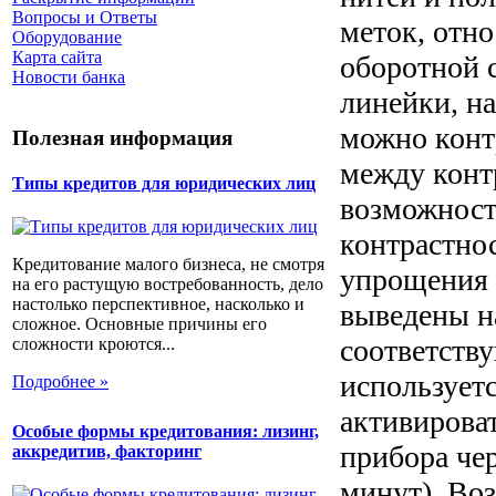
Вопросы и Ответы
меток, отн
Оборудование
Карта сайта
оборотной 
Новости банка
линейки, на
можно конт
Полезная информация
между конт
Типы кредитов для юридических лиц
возможност
контрастно
Кредитование малого бизнеса, не смотря
упрощения 
на его растущую востребованность, дело
настолько перспективное, насколько и
выведены н
сложное. Основные причины его
соответств
сложности кроются...
использует
Подробнее »
активирова
Особые формы кредитования: лизинг,
прибора чер
аккредитив, факторинг
минут). Во