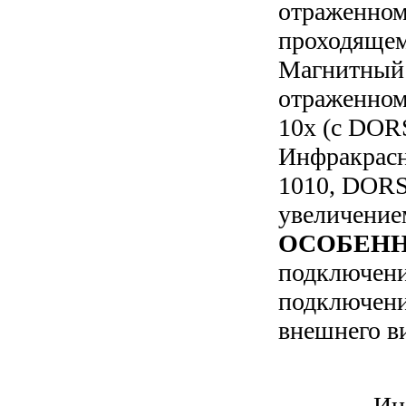
отраженном
проходящем
Магнитный 
отраженном
10х (с DOR
Инфракрасн
1010, DORS
увеличение
ОСОБЕН
подключени
подключени
внешнего в
Ин