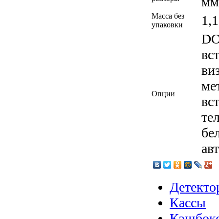
мм
Масса без
1,1
упаковки
DO
вс
ви
ме
Опции
вс
те
бе
ав
Детекто
Кассы
Кэшбок