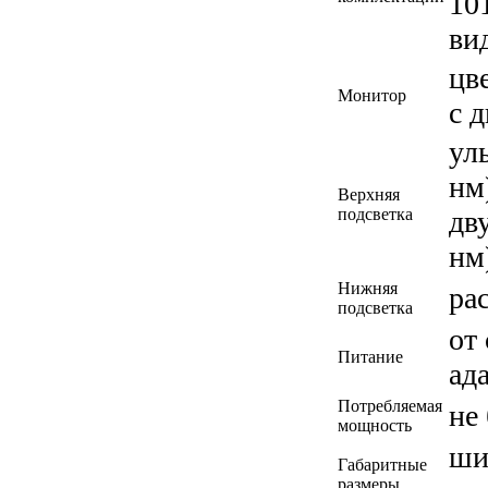
10
ви
цв
Монитор
с 
ул
нм
Верхняя
подсветка
дв
нм
Нижняя
ра
подсветка
от
Питание
ад
Потребляемая
не
мощность
ши
Габаритные
размеры