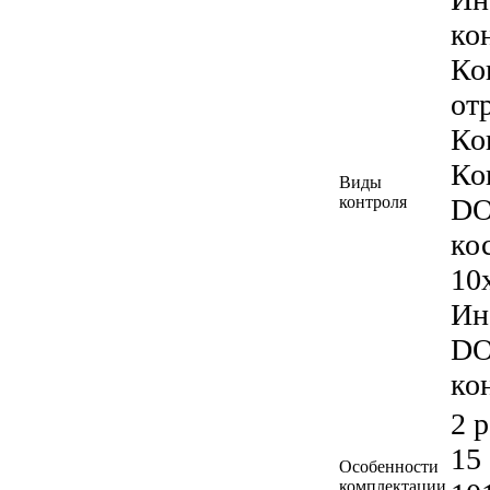
ко
Ко
от
Ко
Ко
Виды
контроля
DO
ко
10
Ин
DO
ко
2 
15
Особенности
комплектации