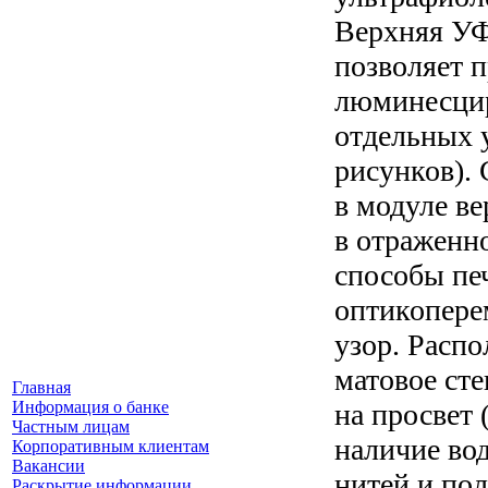
Верхняя УФ
позволяет п
люминесцир
отдельных у
рисунков).
в модуле ве
в отраженн
способы пе
оптикопере
узор. Расп
матовое сте
Главная
на просвет 
Информация о банке
Частным лицам
наличие во
Корпоративным клиентам
Вакансии
нитей и по
Раскрытие информации