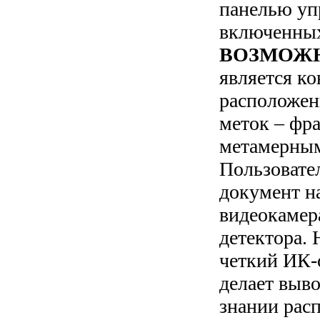
панелью уп
включенны
ВОЗМОЖ
является к
расположен
меток – фр
метамерным
Пользовате
документ на
видеокамер
детектора.
четкий ИК-о
делает выво
знании рас