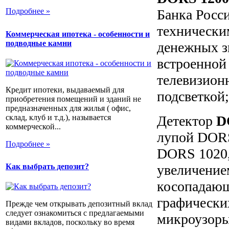
Банка Росс
Подробнее »
технически
Коммерческая ипотека - особенности и
подводные камни
денежных з
встроенной
телевизион
Кредит ипотеки, выдаваемый для
подсветкой;
приобретения помещений и зданий не
предназначенных для жилья ( офис,
склад, клуб и т.д.), называется
Детектор
D
коммерческой...
лупой DORS
Подробнее »
DORS 1020,
увеличение
Как выбрать депозит?
косопадающе
графически
Прежде чем открывать депозитный вклад
следует ознакомиться с предлагаемыми
микроузоры
видами вкладов, поскольку во время